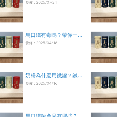
發佈：2025/07/24
馬口鐵有毒嗎？帶你一次
搞懂馬口鐵的安全性！
發佈：2025/04/16
奶粉為什麼用鐵罐？鐵
罐/鐵罐工廠/鐵罐批發/
發佈：2025/04/16
鐵罐廠商/鐵罐零售
馬口鐵罐產品有哪些？糖