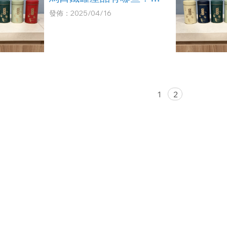
果罐/咖啡罐/奶粉罐/茶
發佈：2025/04/16
葉罐/肉鬆罐
1
2