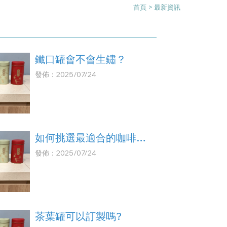
首頁
> 最新資訊
鐵口罐會不會生鏽？
發佈：2025/07/24
如何挑選最適合的咖啡粉
密封罐？— 鎖住香氣的
發佈：2025/07/24
「鐵口罐」選購指南
茶葉罐可以訂製嗎?