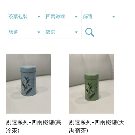
剔透系列-四兩鐵罐(高
剔透系列-四兩鐵罐(大
冷茶)
禹嶺茶)