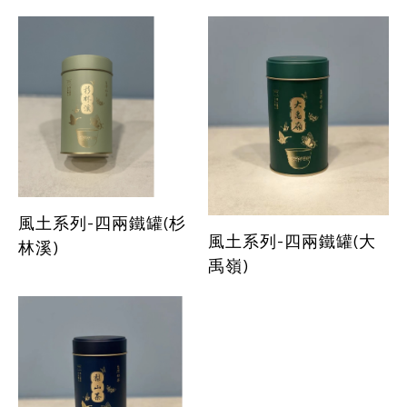
風土系列-四兩鐵罐(杉
風土系列-四兩鐵罐(大
林溪)
禹嶺)