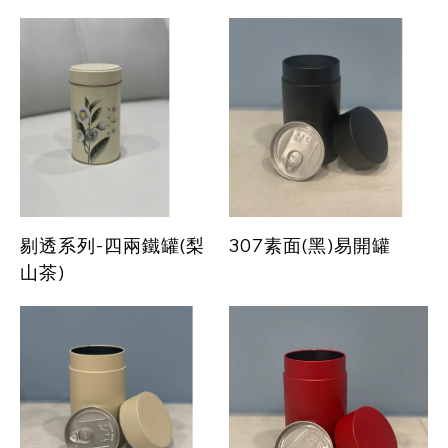
剔透系列-四兩鐵罐(梨
307素面(黑)易開罐
山茶)