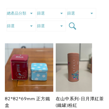
82*82*69mm 正方鐵
在山中系列-日月潭紅茶
盒
(鐵罐)粉紅