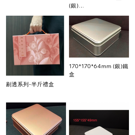
(銀)
餅乾鐵盒、喜餅鐵盒
170*170*64mm (銀)鐵
盒
剔透系列-半斤禮盒