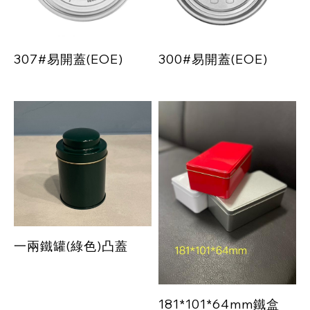
307#易開蓋(EOE)
300#易開蓋(EOE)
一兩鐵罐(綠色)凸蓋
181*101*64mm鐵盒