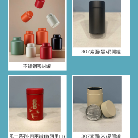
307素面(黑)易開罐
不鏽鋼密封罐
風土系列-四兩鐵罐(阿里山)
307素面(米)易開罐