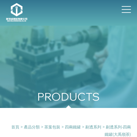
產品分類
首頁
>
產品分類
>
茶葉包裝
>
四兩鐵罐
>
剔透系列
> 剔透系列-四兩
鐵罐(大禹嶺茶)