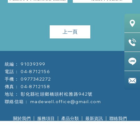
上一頁
91039399
04-8712156
0977342272
04-8712158
彰化縣社頭鄉橋頭村松雅路942號
madewell.office@gmail.com
關於我們
服務項目
產品分類
最新資訊
聯絡我們
鐵盒
鐵盒工廠
鐵盒訂製
馬口鐵盒
禮品罐
鐵罐
茶葉鐵罐
Designed by
揚京快客
Copyright © 2026
..