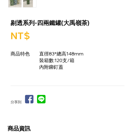
剔透系列-四兩鐵罐(大禹嶺茶)
NT$
商品特色
直徑83*總高148mm
裝箱數:120支/箱
內附鉚釘蓋
分享到
商品資訊