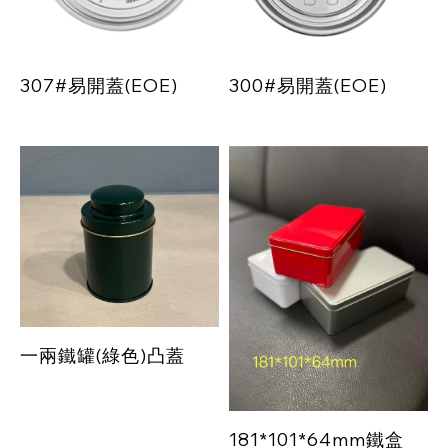
307#易開蓋(EOE)
300#易開蓋(EOE)
一兩鐵罐(綠色)凸蓋
181*101*64mm鐵盒