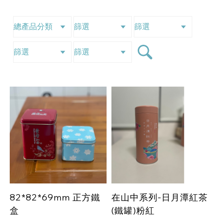
82*82*69mm 正方鐵
在山中系列-日月潭紅茶
盒
(鐵罐)粉紅