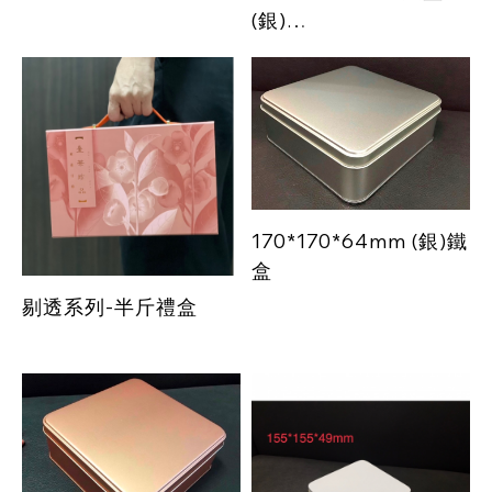
(銀)
餅乾鐵盒、喜餅鐵盒
170*170*64mm (銀)鐵
盒
剔透系列-半斤禮盒