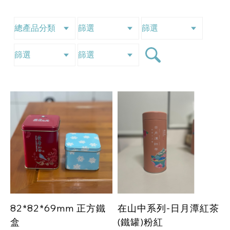
82*82*69mm 正方鐵
在山中系列-日月潭紅茶
盒
(鐵罐)粉紅