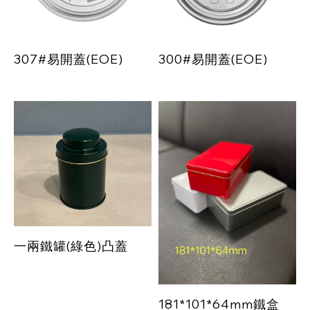
307#易開蓋(EOE)
300#易開蓋(EOE)
一兩鐵罐(綠色)凸蓋
181*101*64mm鐵盒