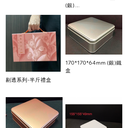
(銀)
餅乾鐵盒、喜餅鐵盒
170*170*64mm (銀)鐵
盒
剔透系列-半斤禮盒