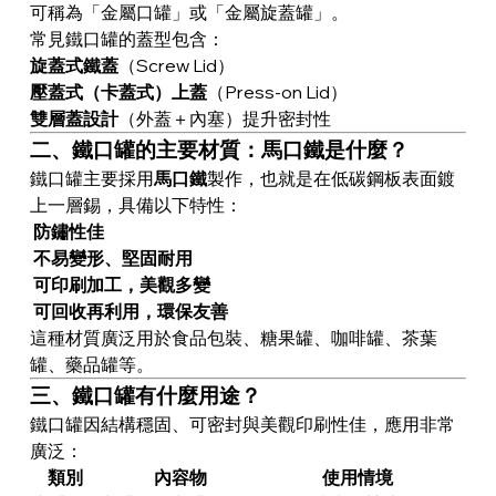
可稱為「金屬口罐」或「金屬旋蓋罐」。
常見鐵口罐的蓋型包含：
旋蓋式鐵蓋
（Screw Lid）
壓蓋式（卡蓋式）上蓋
（Press-on Lid）
雙層蓋設計
（外蓋＋內塞）提升密封性
二、鐵口罐的主要材質：馬口鐵是什麼？
鐵口罐主要採用
馬口鐵
製作，也就是在低碳鋼板表面鍍
上一層錫，具備以下特性：
防鏽性佳
不易變形、堅固耐用
可印刷加工，美觀多變
可回收再利用，環保友善
這種材質廣泛用於食品包裝、糖果罐、咖啡罐、茶葉
罐、藥品罐等。
三、鐵口罐有什麼用途？
鐵口罐因結構穩固、可密封與美觀印刷性佳，應用非常
廣泛：
類別
內容物
使用情境