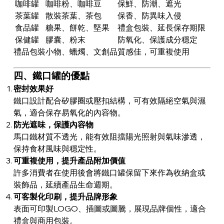
咖啡罐
咖啡粉、咖啡豆
保鮮、防潮、遮光
茶葉罐
散裝茶葉、茶包
保香、防異味入侵
食品罐
糖果、餅乾、堅果
禮盒包裝、延長保存期限
保健罐
膠囊、粉末
防氧化、保護成分穩定
禮品包裝
小物、蠟燭、文創品
質感佳，可重複使用
四、鐵口罐的優點
密封效果好
鐵口設計配合矽膠圈或壓扣結構，可有效隔絕空氣與濕
氣，適合保存易氧化的內容物。
防光遮味，保護內容物
馬口鐵材質不透光，能有效阻擋陽光照射與氣味滲透，
保持食材風味與穩定性。
可重複使用，提升產品附加價值
許多消費者在使用後會將鐵口罐保留下來作為收納盒或
裝飾品，延續產品生命週期。
可客製化印刷，提升品牌形象
表面可印製LOGO、插圖或圖騰，展現品牌個性，適合
禮盒與商用包裝。