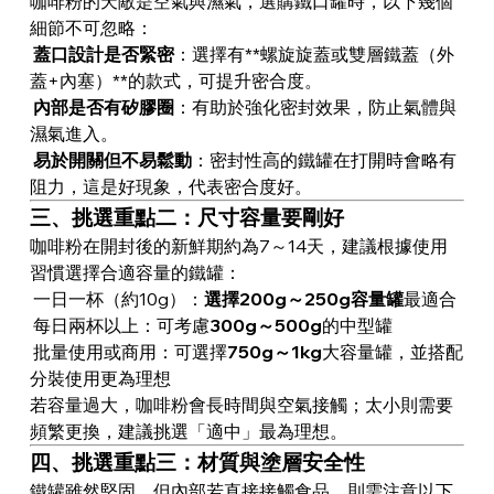
咖啡粉的天敵是空氣與濕氣，選購鐵口罐時，以下幾個
細節不可忽略：
蓋口設計是否緊密
：選擇有**螺旋旋蓋或雙層鐵蓋（外
蓋+內塞）**的款式，可提升密合度。
內部是否有矽膠圈
：有助於強化密封效果，防止氣體與
濕氣進入。
易於開關但不易鬆動
：密封性高的鐵罐在打開時會略有
阻力，這是好現象，代表密合度好。
三、挑選重點二：尺寸容量要剛好
咖啡粉在開封後的新鮮期約為7～14天，建議根據使用
習慣選擇合適容量的鐵罐：
一日一杯（約10g）：
選擇200g～250g容量罐
最適合
每日兩杯以上：可考慮
300g～500g
的中型罐
批量使用或商用：可選擇
750g～1kg
大容量罐，並搭配
分裝使用更為理想
若容量過大，咖啡粉會長時間與空氣接觸；太小則需要
頻繁更換，建議挑選「適中」最為理想。
四、挑選重點三：材質與塗層安全性
鐵罐雖然堅固，但內部若直接接觸食品，則需注意以下