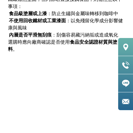
事項：
食品級塗層或上漆
：防止生鏽與金屬味轉移到咖啡中
不使用回收鐵材或工業漆面
：以免殘留化學成分影響健
康與風味
內層是否平滑無刮痕
：刮傷容易藏污納垢或造成氧化
選購時應向廠商確認是否使用
食品安全認證材質與塗
料
。