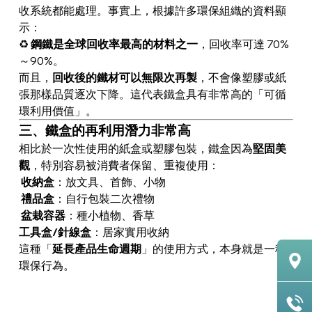
收系統都能處理。事實上，根據許多環保組織的資料顯
示：
♻
鋼鐵是全球回收率最高的材料之一
，回收率可達 70%
～90%。
而且，
回收後的鐵材可以無限次再製
，不會像塑膠或紙
張那樣品質逐次下降。這代表鐵盒具有非常高的「可循
環利用價值」。
三、鐵盒的再利用潛力非常高
相比於一次性使用的紙盒或塑膠包裝，鐵盒因為
堅固美
觀
，特別容易被消費者保留、重複使用：
收納盒
：放文具、首飾、小物
禮品盒
：自行包裝二次禮物
盆栽容器
：種小植物、香草
工具盒/針線盒
：居家實用收納
這種「
延長產品生命週期
」的使用方式，本身就是一種
環保行為。